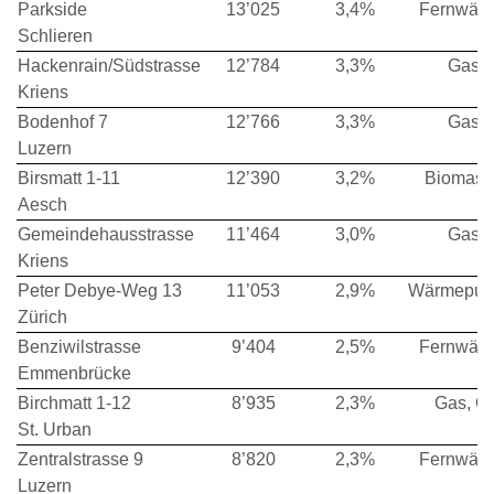
Parkside
13’025
3,4%
Fernwär
Schlieren
Hackenrain/Südstrasse
12’784
3,3%
Gas
Kriens
Bodenhof 7
12’766
3,3%
Gas
Luzern
Birsmatt 1-11
12’390
3,2%
Biomass
Aesch
Gemeindehausstrasse
11’464
3,0%
Gas
Kriens
Peter Debye-Weg 13
11’053
2,9%
Wärmepu
Zürich
Benziwilstrasse
9’404
2,5%
Fernwär
Emmenbrücke
Birchmatt 1-12
8’935
2,3%
Gas, Öl
St. Urban
Zentralstrasse 9
8’820
2,3%
Fernwär
Luzern