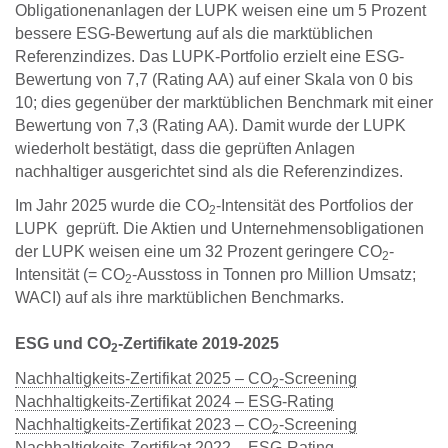
Obligationenanlagen der LUPK weisen eine um 5 Prozent
bessere ESG-Bewertung auf als die marktüblichen
Referenzindizes. Das LUPK-Portfolio erzielt eine ESG-
Bewertung von 7,7 (Rating AA) auf einer Skala von 0 bis
10; dies gegenüber der marktüblichen Benchmark mit einer
Bewertung von 7,3 (Rating AA). Damit wurde der LUPK
wiederholt bestätigt, dass die geprüften Anlagen
nachhaltiger ausgerichtet sind als die Referenzindizes.
Im Jahr 2025 wurde die CO
-Intensität des Portfolios der
2
LUPK geprüft. Die Aktien und Unternehmensobligationen
der LUPK weisen eine um 32 Prozent geringere CO
-
2
Intensität (= CO
-Ausstoss in Tonnen pro Million Umsatz;
2
WACI) auf als ihre marktüblichen Benchmarks.
ESG und CO
-Zertifikate 2019-2025
2
Nachhaltigkeits-Zertifikat 2025 – CO
-Screening
2
Nachhaltigkeits-Zertifikat 2024 – ESG-Rating
Nachhaltigkeits-Zertifikat 2023 – CO
-Screening
2
Nachhaltigkeits-Zertifikat 2022 – ESG-Rating