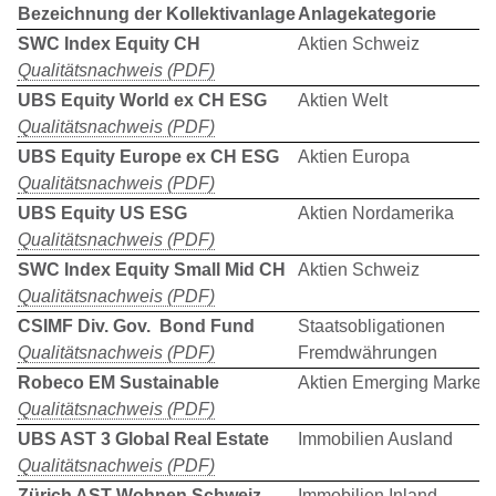
Bezeichnung der Kollektivanlage
Anlagekategorie
SWC Index Equity CH
Aktien Schweiz
Qualitätsnachweis (PDF)
UBS Equity World ex CH ESG
Aktien Welt
Qualitätsnachweis (PDF)
UBS Equity Europe ex CH ESG
Aktien Europa
Qualitätsnachweis (PDF)
UBS Equity US ESG
Aktien Nordamerika
Qualitätsnachweis (PDF)
SWC Index Equity Small Mid CH
Aktien Schweiz
Qualitätsnachweis (PDF)
CSIMF Div. Gov. Bond Fund
Staatsobligationen
Qualitätsnachweis (PDF)
Fremdwährungen
Robeco EM Sustainable
Aktien Emerging Markets
Qualitätsnachweis (PDF)
UBS AST 3 Global Real Estate
Immobilien Ausland
Qualitätsnachweis (PDF)
Zürich AST Wohnen Schweiz
Immobilien Inland