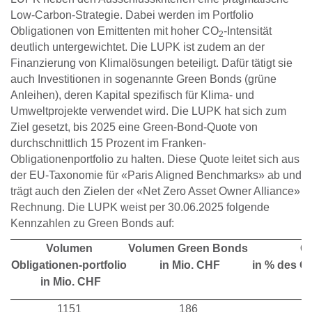
Low-Carbon-Strategie. Dabei werden im Portfolio
Obligationen von Emittenten mit hoher CO
-Intensität
2
deutlich untergewichtet. Die LUPK ist zudem an der
Finanzierung von Klimalösungen beteiligt. Dafür tätigt sie
auch Investitionen in sogenannte Green Bonds (grüne
Anleihen), deren Kapital spezifisch für Klima- und
Umweltprojekte verwendet wird. Die LUPK hat sich zum
Ziel gesetzt, bis 2025 eine Green-Bond-Quote von
durchschnittlich 15 Prozent im Franken-
Obligationenportfolio zu halten. Diese Quote leitet sich aus
der EU-Taxonomie für «Paris Aligned Benchmarks» ab und
trägt auch den Zielen der «Net Zero Asset Owner Alliance»
Rechnung. Die LUPK weist per 30.06.2025 folgende
Kennzahlen zu Green Bonds auf:
Volumen
Volumen Green Bonds
G
Obligationen-portfolio
in Mio. CHF
in % des Ob
in Mio. CHF
1151
186