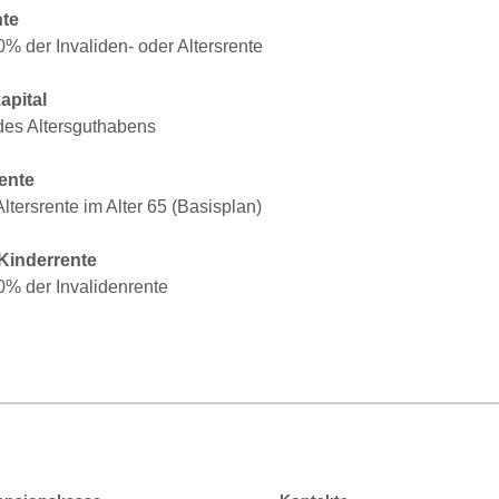
te
0% der Invaliden- oder Altersrente
apital
des Altersguthabens
rente
ltersrente im Alter 65 (Basisplan)
-Kinderrente
0% der Invalidenrente