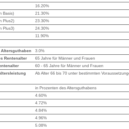
16.20%
n Basis)
21.30%
n Plus2)
23.30%
n Plus3)
24.30%
11.90%
 Altersguthaben
3.0%
es Rentenalter
65 Jahre für Männer und Frauen
entenalter
60 - 65 Jahre für Männer und Frauen
ltersleistung
Ab Alter 66 bis 70 unter bestimmten Voraussetzun
in Prozenten des Altersguthabens
4.60%
4.72%
4.84%
4.96%
5.08%