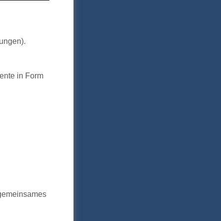
tungen).
Rente in Form
in gemeinsames