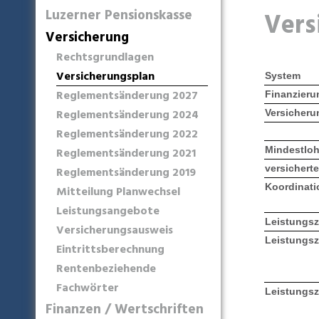
Luzerner Pensionskasse
Vers
Versicherung
Rechtsgrundlagen
Versicherungsplan
System
Reglementsänderung 2027
Finanzieru
Reglementsänderung 2024
Versicheru
Reglementsänderung 2022
Mindestloh
Reglementsänderung 2021
versichert
Reglementsänderung 2019
Koordinat
Mitteilung Planwechsel
Leistungsangebote
Leistungszi
Versicherungsausweis
Leistungszi
Eintrittsberechnung
Rentenbeziehende
Fachwörter
Leistungszi
Finanzen / Wertschriften