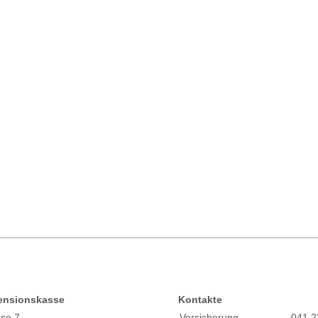
ensionskasse
Kontakte
sse 7
Versicherung
041 2