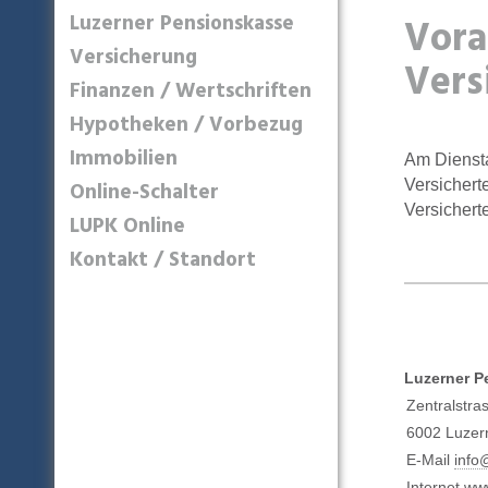
Luzerner Pensionskasse
Vora
Versicherung
Vers
Finanzen / Wertschriften
Hypotheken / Vorbezug
Immobilien
Am Diensta
Versichert
Online-Schalter
Versichert
LUPK Online
Kontakt / Standort
Luzerner P
Zentralstra
6002 Luzer
E-Mail
info
Internet
www