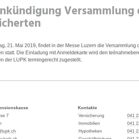
nkündigung Versammlung 
icherten
g, 21. Mai 2019, findet in der Messe Luzern die Versammlung 
en statt. Die Einladung mit Anmeldekarte wird den teilnahmeber
en der LUPK termingerecht zugestellt.
ensionskasse
Kontakte
sse 7
Versicherung
041 2
n
Immobilien
041 2
@l
upk.ch
Hypotheken
041 2
.lupk.ch
Geschäftsleitung
041 2