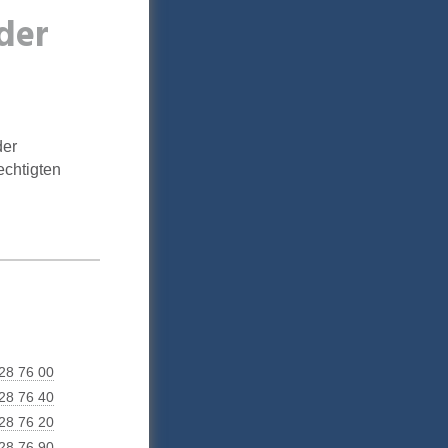
der
der
echtigten
28 76 00
28 76 40
28 76 20
28 76 90