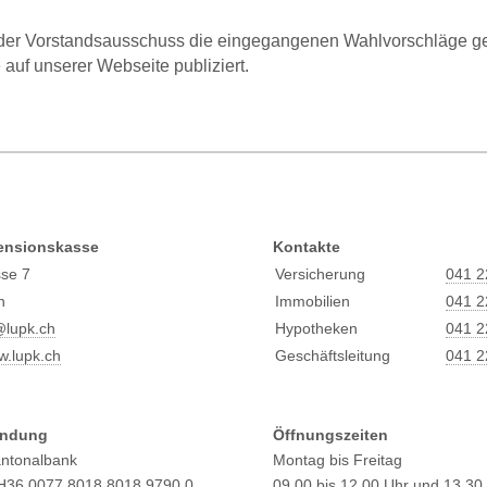
er Vorstandsausschuss die eingegangenen Wahlvorschläge gep
 auf unserer Webseite publiziert.
ensionskasse
Kontakte
sse 7
Versicherung
041 2
n
Immobilien
041 2
@l
upk.ch
Hypotheken
041 2
.lupk.ch
Geschäftsleitung
041 2
indung
Öffnungszeiten
antonalbank
Montag bis Freitag
CH36 0077 8018 8018 9790 0
09.00 bis 12.00 Uhr und 13.30 