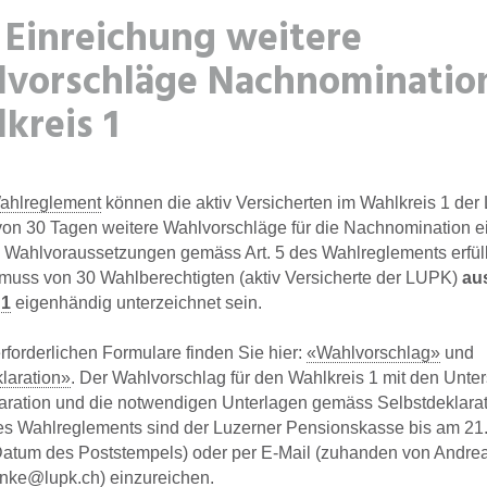
t Einreichung weitere
vorschläge Nachnominatio
kreis 1
ahlreglement
können die aktiv Versicherten im Wahlkreis 1 de
von 30 Tagen weitere Wahlvorschläge für die Nachnomination e
 Wahlvoraussetzungen gemäss Art. 5 des Wahlreglements erfül
muss von 30 Wahlberechtigten (aktiv Versicherte der LUPK)
au
 1
eigenhändig unterzeichnet sein.
erforderlichen Formulare finden Sie hier:
«Wahlvorschlag»
und
laration»
. Der Wahlvorschlag für den Wahlkreis 1 mit den Unters
aration und die notwendigen Unterlagen gemäss Selbstdeklara
des Wahlreglements sind der Luzerner Pensionskasse bis am 21.
Datum des Poststempels) oder per E-Mail (zuhanden von Andre
nke@lupk.ch) einzureichen.