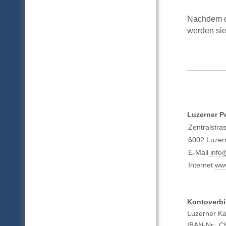
Nachdem d
werden sie
Luzerner P
Zentralstra
6002 Luzer
E-Mail
info
Internet
www
Kontoverb
Luzerner K
IBAN-Nr.: 