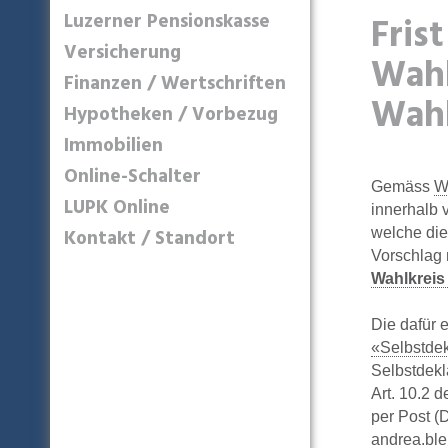
Luzerner Pensionskasse
Fris
Versicherung
Wahl
Finanzen / Wertschriften
Wahl
Hypotheken / Vorbezug
Immobilien
Online-Schalter
Gemäss
W
LUPK Online
innerhalb 
Kontakt / Standort
welche die
Vorschlag 
Wahlkreis
Die dafür 
«Selbstdek
Selbstdekl
Art. 10.2 
per Post (
andrea.ble