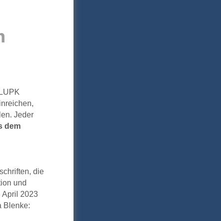
n
r LUPK
inreichen,
len. Jeder
s dem
chriften, die
tion und
 April 2023
a Blenke: